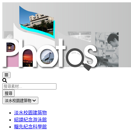
Open
sidebar
Search
搜尋
淡水校園建築物
淡水校園建築物
紹謨紀念游泳館
騮先紀念科學館