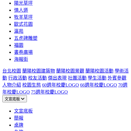
陽光草坪
情人道
牧羊草坪
歐式花園
瀛苑
五虎碑雕塑
福園
書卷廣場
海報街
台北校園
蘭陽校園建築物
蘭陽校園景觀
蘭陽校園活動
學術活
動
行政活動
校友活動
傑出表現
社團活動
學生活動
外賓參觀
人物介紹
校園生態
60週年校慶LOGO
66週年校慶LOGO
70週
年校慶LOGO
75週年校慶LOGO
文宣底板
文宣底板
簡報
桌牌