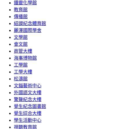
鍾靈化學館
教育館
傳播館
紹謨紀念體育館
麗澤國際學舍
文學館
會文館
商管大樓
海事博物館
工學館
工學大樓
松濤館
文錙藝術中心
外國語文大樓
驚聲紀念大樓
覺生紀念圖書館
覺生綜合大樓
學生活動中心
視聽教育館