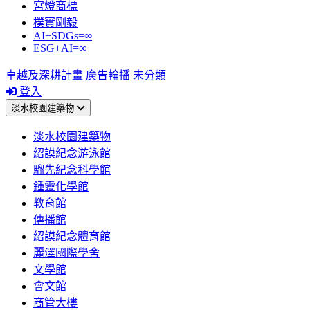
宮燈商標
樸實剛毅
AI+SDGs=∞
ESG+AI=∞
卓越及深耕計畫
廣告輪播
未分類
登入
淡水校園建築物
淡水校園建築物
紹謨紀念游泳館
騮先紀念科學館
鍾靈化學館
教育館
傳播館
紹謨紀念體育館
麗澤國際學舍
文學館
會文館
商管大樓