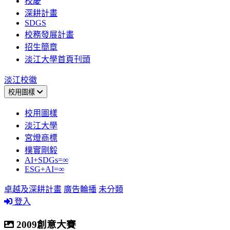
校慶
深耕計畫
SDGS
校務發展計畫
招生簡章
淡江大學首頁刊頭
淡江校徽
校用圖樣
校用圖樣
淡江大學
宮燈商標
樸實剛毅
AI+SDGs=∞
ESG+AI=∞
卓越及深耕計畫
廣告輪播
未分類
登入
2009創意大賽