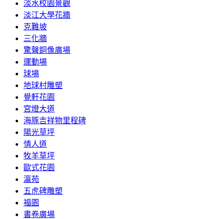
淡水校園景觀
淡江大學花牆
克難坡
三化牆
驚聲銅像廣場
運動場
球場
地球村雕塑
覺軒花園
宮燈大道
海豚吉祥物里程碑
陽光草坪
情人道
牧羊草坪
歐式花園
瀛苑
五虎碑雕塑
福園
書卷廣場