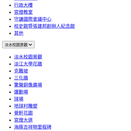
行政大樓
宮燈教室
守謙國際會議中心
校史館暨張建邦創辦人紀念館
其他
淡水校園景觀
淡水校園景觀
淡江大學花牆
克難坡
三化牆
驚聲銅像廣場
運動場
球場
地球村雕塑
覺軒花園
宮燈大道
海豚吉祥物里程碑