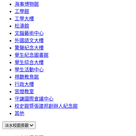
海事博物館
工學館
工學大樓
松濤館
文錙藝術中心
外國語文大樓
驚聲紀念大樓
覺生紀念圖書館
覺生綜合大樓
學生活動中心
視聽教育館
行政大樓
宮燈教室
守謙國際會議中心
校史館暨張建邦創辦人紀念館
其他
淡水校園景觀