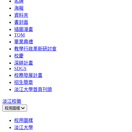
名牌
海報
資料夾
書封面
插圖漫畫
TQM
畢業典禮
教學行政革新研討會
校慶
深耕計畫
SDGS
校務發展計畫
招生簡章
淡江大學首頁刊頭
淡江校徽
校用圖樣
校用圖樣
淡江大學