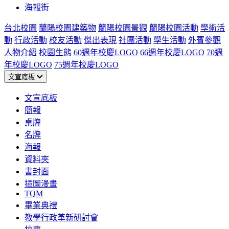
海報街
台北校園
蘭陽校園建築物
蘭陽校園景觀
蘭陽校園活動
學術活
動
行政活動
校友活動
傑出表現
社團活動
學生活動
外賓參觀
人物介紹
校園生態
60週年校慶LOGO
66週年校慶LOGO
70週
年校慶LOGO
75週年校慶LOGO
文宣底板
文宣底板
簡報
桌牌
名牌
海報
資料夾
書封面
插圖漫畫
TQM
畢業典禮
教學行政革新研討會