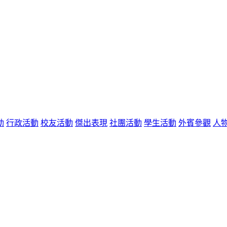
動
行政活動
校友活動
傑出表現
社團活動
學生活動
外賓參觀
人