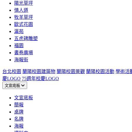
陽光草坪
情人道
牧羊草坪
歐式花園
瀛苑
五虎碑雕塑
福園
書卷廣場
海報街
台北校園
蘭陽校園建築物
蘭陽校園景觀
蘭陽校園活動
學術活
慶LOGO
75週年校慶LOGO
文宣底板
文宣底板
簡報
桌牌
名牌
海報