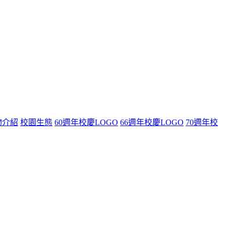
物介紹
校園生態
60週年校慶LOGO
66週年校慶LOGO
70週年校