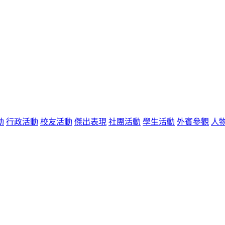
動
行政活動
校友活動
傑出表現
社團活動
學生活動
外賓參觀
人