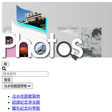
Open
sidebar
Search
搜尋
淡水校園建築物
淡水校園建築物
紹謨紀念游泳館
騮先紀念科學館