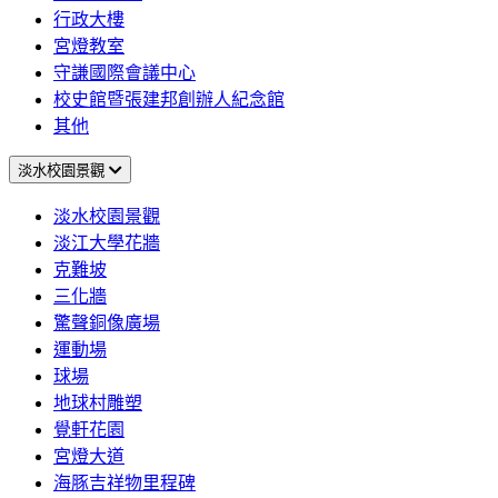
行政大樓
宮燈教室
守謙國際會議中心
校史館暨張建邦創辦人紀念館
其他
淡水校園景觀
淡水校園景觀
淡江大學花牆
克難坡
三化牆
驚聲銅像廣場
運動場
球場
地球村雕塑
覺軒花園
宮燈大道
海豚吉祥物里程碑