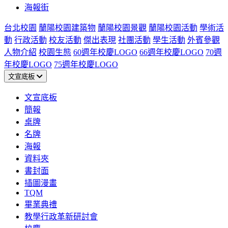
海報街
台北校園
蘭陽校園建築物
蘭陽校園景觀
蘭陽校園活動
學術活
動
行政活動
校友活動
傑出表現
社團活動
學生活動
外賓參觀
人物介紹
校園生態
60週年校慶LOGO
66週年校慶LOGO
70週
年校慶LOGO
75週年校慶LOGO
文宣底板
文宣底板
簡報
桌牌
名牌
海報
資料夾
書封面
插圖漫畫
TQM
畢業典禮
教學行政革新研討會