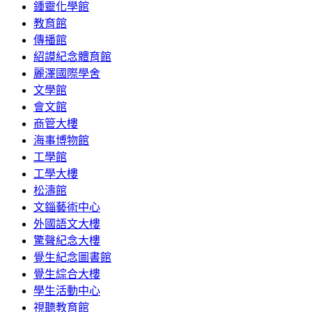
鍾靈化學館
教育館
傳播館
紹謨紀念體育館
麗澤國際學舍
文學館
會文館
商管大樓
海事博物館
工學館
工學大樓
松濤館
文錙藝術中心
外國語文大樓
驚聲紀念大樓
覺生紀念圖書館
覺生綜合大樓
學生活動中心
視聽教育館