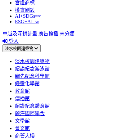
宮燈商標
樸實剛毅
AI+SDGs=∞
ESG+AI=∞
卓越及深耕計畫
廣告輪播
未分類
登入
淡水校園建築物
淡水校園建築物
紹謨紀念游泳館
騮先紀念科學館
鍾靈化學館
教育館
傳播館
紹謨紀念體育館
麗澤國際學舍
文學館
會文館
商管大樓