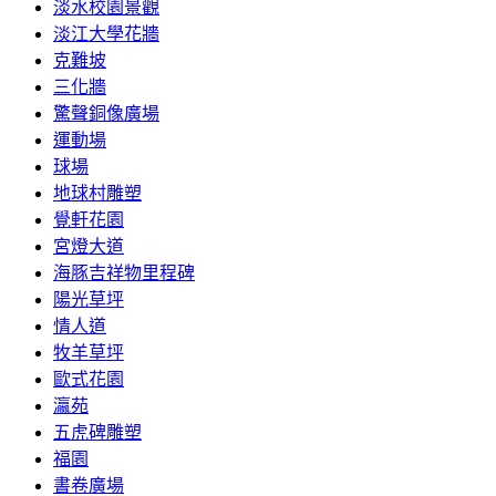
淡水校園景觀
淡江大學花牆
克難坡
三化牆
驚聲銅像廣場
運動場
球場
地球村雕塑
覺軒花園
宮燈大道
海豚吉祥物里程碑
陽光草坪
情人道
牧羊草坪
歐式花園
瀛苑
五虎碑雕塑
福園
書卷廣場