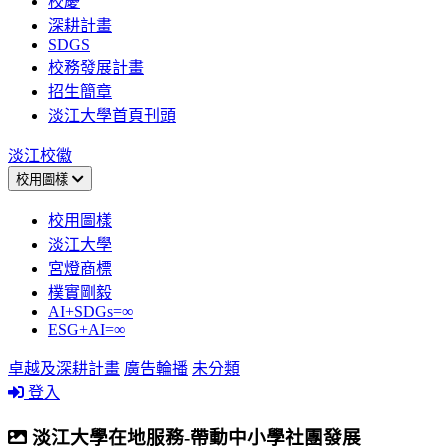
校慶
深耕計畫
SDGS
校務發展計畫
招生簡章
淡江大學首頁刊頭
淡江校徽
校用圖樣
校用圖樣
淡江大學
宮燈商標
樸實剛毅
AI+SDGs=∞
ESG+AI=∞
卓越及深耕計畫
廣告輪播
未分類
登入
淡江大學在地服務-帶動中小學社團發展