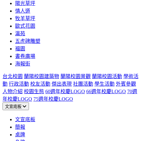
陽光草坪
情人道
牧羊草坪
歐式花園
瀛苑
五虎碑雕塑
福園
書卷廣場
海報街
台北校園
蘭陽校園建築物
蘭陽校園景觀
蘭陽校園活動
學術活
動
行政活動
校友活動
傑出表現
社團活動
學生活動
外賓參觀
人物介紹
校園生態
60週年校慶LOGO
66週年校慶LOGO
70週
年校慶LOGO
75週年校慶LOGO
文宣底板
文宣底板
簡報
桌牌