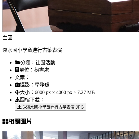
主圖
淡水國小學童進行古箏表演
分類：
社團活動
單位：
秘書處
文案：
攝影：
學務處
大小：
6000 px × 4000 px、7.27 MB
圖檔下載：
6-淡水國小學童進行古箏表演.JPG
相關圖片