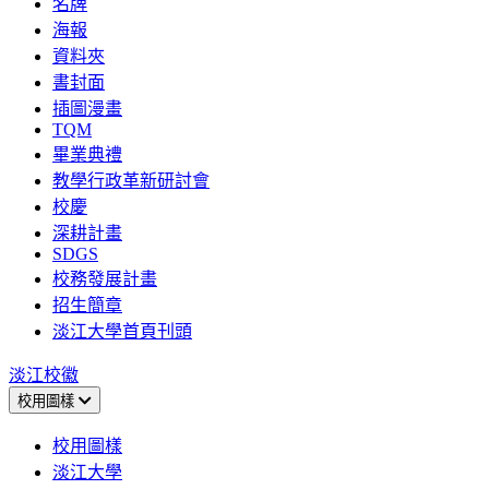
名牌
海報
資料夾
書封面
插圖漫畫
TQM
畢業典禮
教學行政革新研討會
校慶
深耕計畫
SDGS
校務發展計畫
招生簡章
淡江大學首頁刊頭
淡江校徽
校用圖樣
校用圖樣
淡江大學