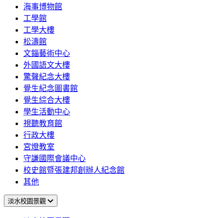
海事博物館
工學館
工學大樓
松濤館
文錙藝術中心
外國語文大樓
驚聲紀念大樓
覺生紀念圖書館
覺生綜合大樓
學生活動中心
視聽教育館
行政大樓
宮燈教室
守謙國際會議中心
校史館暨張建邦創辦人紀念館
其他
淡水校園景觀