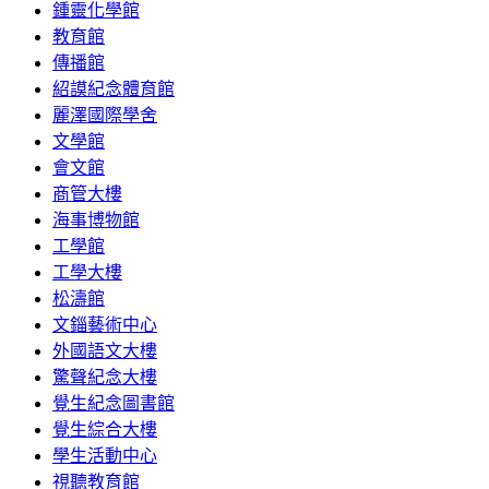
鍾靈化學館
教育館
傳播館
紹謨紀念體育館
麗澤國際學舍
文學館
會文館
商管大樓
海事博物館
工學館
工學大樓
松濤館
文錙藝術中心
外國語文大樓
驚聲紀念大樓
覺生紀念圖書館
覺生綜合大樓
學生活動中心
視聽教育館