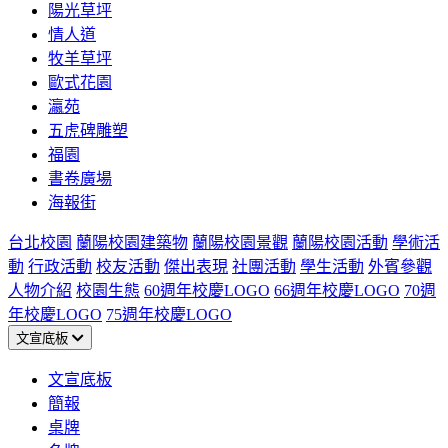
陽光草坪
情人道
牧羊草坪
歐式花園
瀛苑
五虎碑雕塑
福園
書卷廣場
海報街
台北校園
蘭陽校園建築物
蘭陽校園景觀
蘭陽校園活動
學術活
動
行政活動
校友活動
傑出表現
社團活動
學生活動
外賓參觀
人物介紹
校園生態
60週年校慶LOGO
66週年校慶LOGO
70週
年校慶LOGO
75週年校慶LOGO
文宣底板
文宣底板
簡報
桌牌