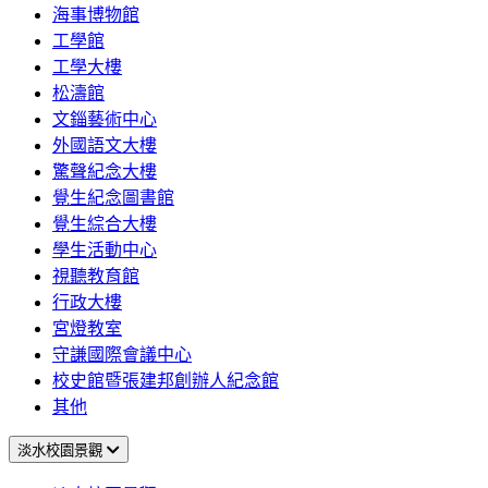
海事博物館
工學館
工學大樓
松濤館
文錙藝術中心
外國語文大樓
驚聲紀念大樓
覺生紀念圖書館
覺生綜合大樓
學生活動中心
視聽教育館
行政大樓
宮燈教室
守謙國際會議中心
校史館暨張建邦創辦人紀念館
其他
淡水校園景觀