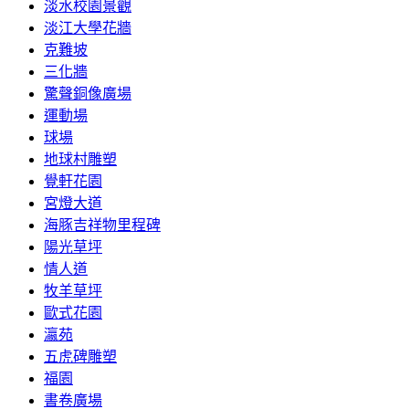
淡水校園景觀
淡江大學花牆
克難坡
三化牆
驚聲銅像廣場
運動場
球場
地球村雕塑
覺軒花園
宮燈大道
海豚吉祥物里程碑
陽光草坪
情人道
牧羊草坪
歐式花園
瀛苑
五虎碑雕塑
福園
書卷廣場