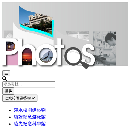
Open
sidebar
Search
搜尋
淡水校園建築物
淡水校園建築物
紹謨紀念游泳館
騮先紀念科學館