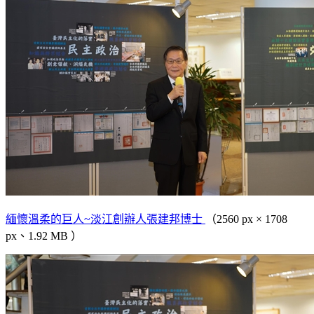
緬懷溫柔的巨人~淡江創辦人張建邦博士
（2560 px × 1708
px、1.92 MB ）