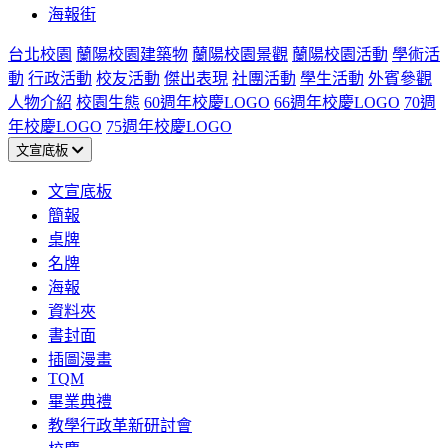
海報街
台北校園
蘭陽校園建築物
蘭陽校園景觀
蘭陽校園活動
學術活
動
行政活動
校友活動
傑出表現
社團活動
學生活動
外賓參觀
人物介紹
校園生態
60週年校慶LOGO
66週年校慶LOGO
70週
年校慶LOGO
75週年校慶LOGO
文宣底板
文宣底板
簡報
桌牌
名牌
海報
資料夾
書封面
插圖漫畫
TQM
畢業典禮
教學行政革新研討會