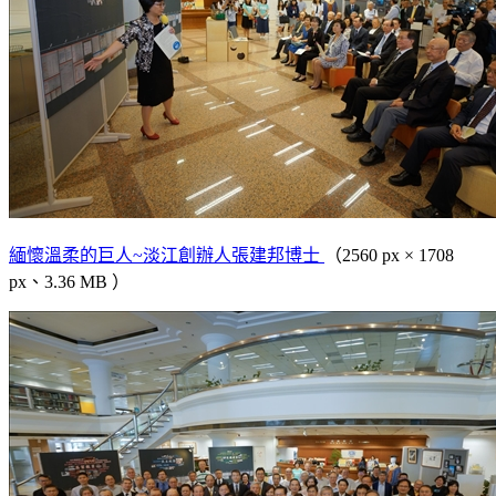
緬懷溫柔的巨人~淡江創辦人張建邦博士
（2560 px × 1708
px、3.36 MB ）