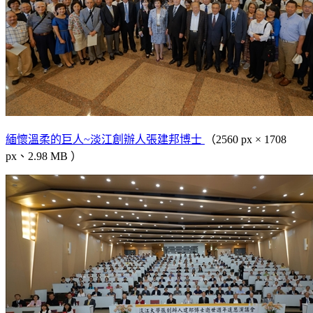
緬懷溫柔的巨人~淡江創辦人張建邦博士
（2560 px × 1708
px、2.98 MB ）