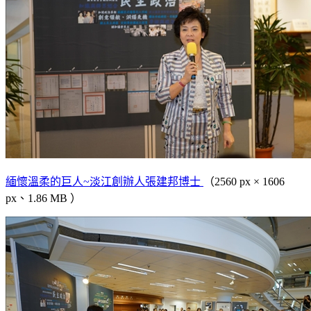
緬懷溫柔的巨人~淡江創辦人張建邦博士
（2560 px × 1606
px、1.86 MB ）