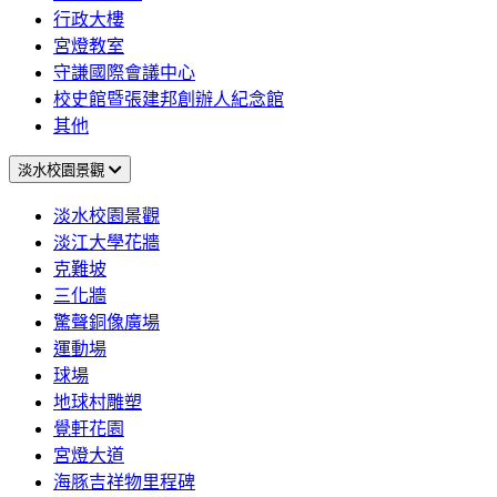
行政大樓
宮燈教室
守謙國際會議中心
校史館暨張建邦創辦人紀念館
其他
淡水校園景觀
淡水校園景觀
淡江大學花牆
克難坡
三化牆
驚聲銅像廣場
運動場
球場
地球村雕塑
覺軒花園
宮燈大道
海豚吉祥物里程碑