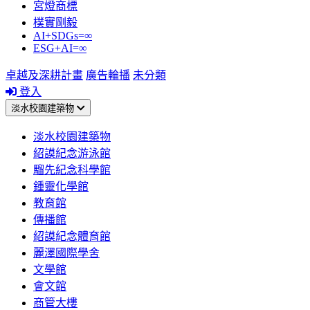
宮燈商標
樸實剛毅
AI+SDGs=∞
ESG+AI=∞
卓越及深耕計畫
廣告輪播
未分類
登入
淡水校園建築物
淡水校園建築物
紹謨紀念游泳館
騮先紀念科學館
鍾靈化學館
教育館
傳播館
紹謨紀念體育館
麗澤國際學舍
文學館
會文館
商管大樓