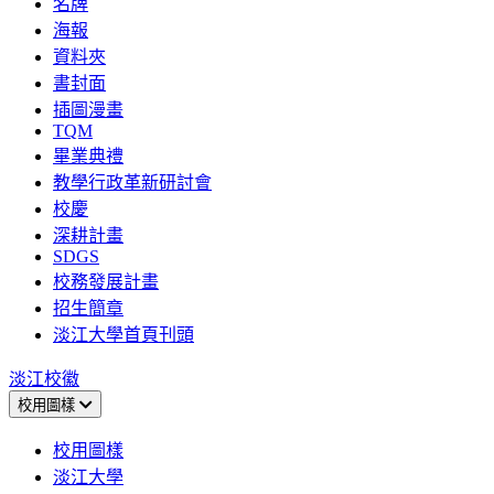
名牌
海報
資料夾
書封面
插圖漫畫
TQM
畢業典禮
教學行政革新研討會
校慶
深耕計畫
SDGS
校務發展計畫
招生簡章
淡江大學首頁刊頭
淡江校徽
校用圖樣
校用圖樣
淡江大學