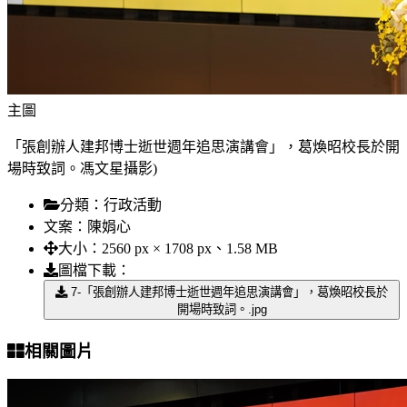
主圖
「張創辦人建邦博士逝世週年追思演講會」，葛煥昭校長於開
場時致詞。馮文星攝影)
分類：
行政活動
文案：
陳娟心
大小：
2560 px × 1708 px、1.58 MB
圖檔下載：
7-「張創辦人建邦博士逝世週年追思演講會」，葛煥昭校長於
開場時致詞。.jpg
相關圖片