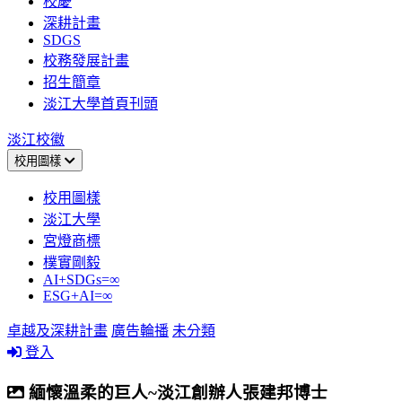
校慶
深耕計畫
SDGS
校務發展計畫
招生簡章
淡江大學首頁刊頭
淡江校徽
校用圖樣
校用圖樣
淡江大學
宮燈商標
樸實剛毅
AI+SDGs=∞
ESG+AI=∞
卓越及深耕計畫
廣告輪播
未分類
登入
緬懷溫柔的巨人~淡江創辦人張建邦博士