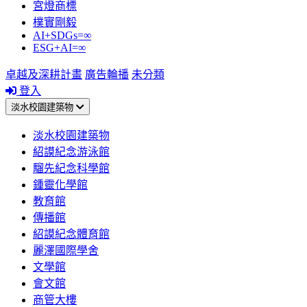
宮燈商標
樸實剛毅
AI+SDGs=∞
ESG+AI=∞
卓越及深耕計畫
廣告輪播
未分類
登入
淡水校園建築物
淡水校園建築物
紹謨紀念游泳館
騮先紀念科學館
鍾靈化學館
教育館
傳播館
紹謨紀念體育館
麗澤國際學舍
文學館
會文館
商管大樓