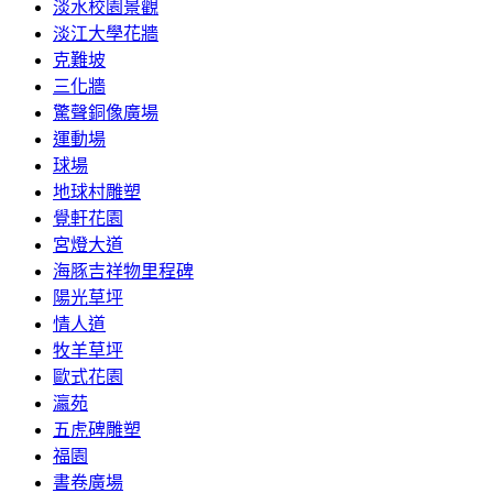
淡水校園景觀
淡江大學花牆
克難坡
三化牆
驚聲銅像廣場
運動場
球場
地球村雕塑
覺軒花園
宮燈大道
海豚吉祥物里程碑
陽光草坪
情人道
牧羊草坪
歐式花園
瀛苑
五虎碑雕塑
福園
書卷廣場