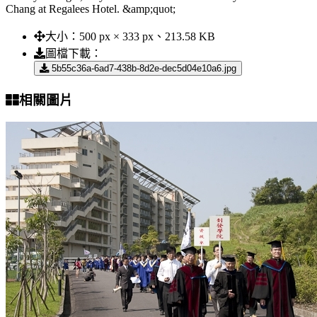
Chang at Regalees Hotel. &amp;quot;
大小：
500 px × 333 px、213.58 KB
圖檔下載：
5b55c36a-6ad7-438b-8d2e-dec5d04e10a6.jpg
相關圖片