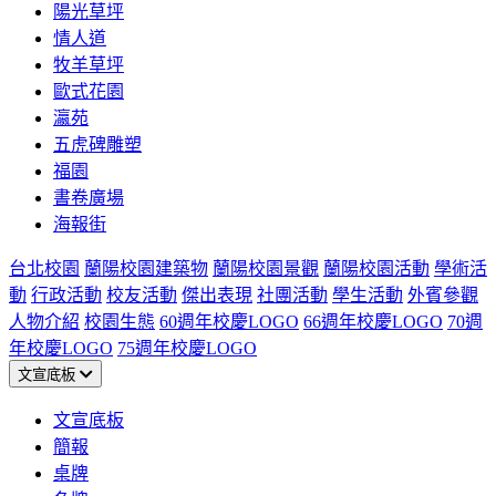
陽光草坪
情人道
牧羊草坪
歐式花園
瀛苑
五虎碑雕塑
福園
書卷廣場
海報街
台北校園
蘭陽校園建築物
蘭陽校園景觀
蘭陽校園活動
學術活
動
行政活動
校友活動
傑出表現
社團活動
學生活動
外賓參觀
人物介紹
校園生態
60週年校慶LOGO
66週年校慶LOGO
70週
年校慶LOGO
75週年校慶LOGO
文宣底板
文宣底板
簡報
桌牌