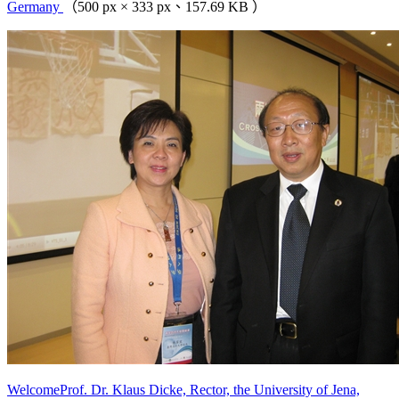
Germany
（500 px × 333 px、157.69 KB ）
WelcomeProf. Dr. Klaus Dicke, Rector, the University of Jena,