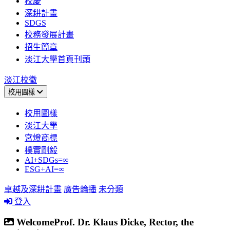
校慶
深耕計畫
SDGS
校務發展計畫
招生簡章
淡江大學首頁刊頭
淡江校徽
校用圖樣
校用圖樣
淡江大學
宮燈商標
樸實剛毅
AI+SDGs=∞
ESG+AI=∞
卓越及深耕計畫
廣告輪播
未分類
登入
WelcomeProf. Dr. Klaus Dicke, Rector, the