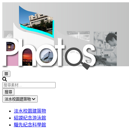
Open
sidebar
Search
搜尋
淡水校園建築物
淡水校園建築物
紹謨紀念游泳館
騮先紀念科學館