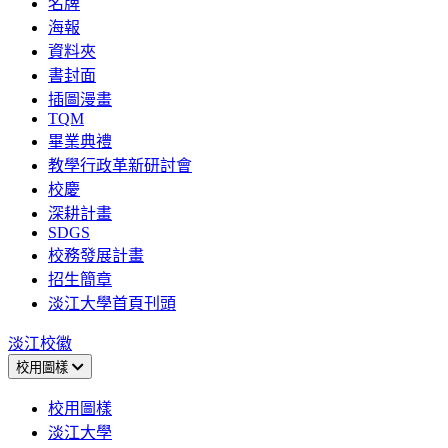
名牌
海報
資料夾
書封面
插圖漫畫
TQM
畢業典禮
教學行政革新研討會
校慶
深耕計畫
SDGS
校務發展計畫
招生簡章
淡江大學首頁刊頭
淡江校徽
校用圖樣
校用圖樣
淡江大學