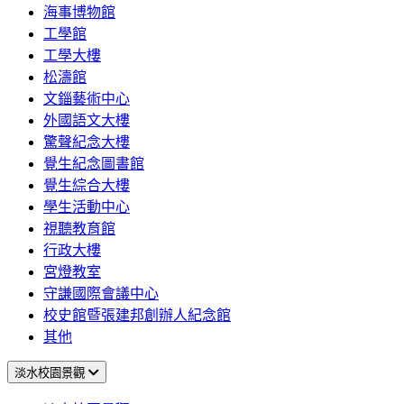
海事博物館
工學館
工學大樓
松濤館
文錙藝術中心
外國語文大樓
驚聲紀念大樓
覺生紀念圖書館
覺生綜合大樓
學生活動中心
視聽教育館
行政大樓
宮燈教室
守謙國際會議中心
校史館暨張建邦創辦人紀念館
其他
淡水校園景觀