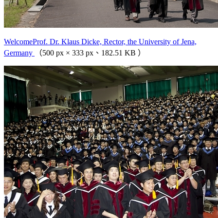
WelcomeProf. Dr. Klaus Dicke, Rector, the University of Jena,
Germany
（500 px × 333 px、182.51 KB ）