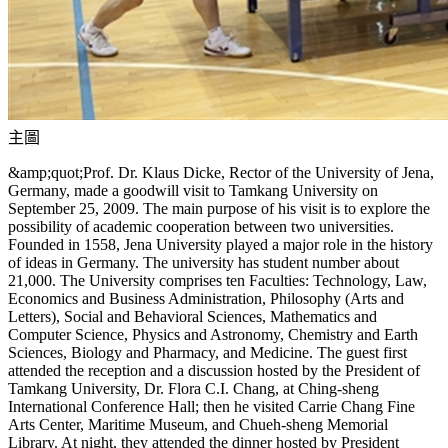
主圖
&amp;quot;Prof. Dr. Klaus Dicke, Rector of the University of Jena,
Germany, made a goodwill visit to Tamkang University on
September 25, 2009. The main purpose of his visit is to explore the
possibility of academic cooperation between two universities.
Founded in 1558, Jena University played a major role in the history
of ideas in Germany. The university has student number about
21,000. The University comprises ten Faculties: Technology, Law,
Economics and Business Administration, Philosophy (Arts and
Letters), Social and Behavioral Sciences, Mathematics and
Computer Science, Physics and Astronomy, Chemistry and Earth
Sciences, Biology and Pharmacy, and Medicine. The guest first
attended the reception and a discussion hosted by the President of
Tamkang University, Dr. Flora C.I. Chang, at Ching-sheng
International Conference Hall; then he visited Carrie Chang Fine
Arts Center, Maritime Museum, and Chueh-sheng Memorial
Library. At night, they attended the dinner hosted by President