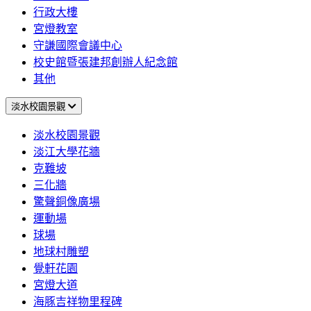
行政大樓
宮燈教室
守謙國際會議中心
校史館暨張建邦創辦人紀念館
其他
淡水校園景觀
淡水校園景觀
淡江大學花牆
克難坡
三化牆
驚聲銅像廣場
運動場
球場
地球村雕塑
覺軒花園
宮燈大道
海豚吉祥物里程碑