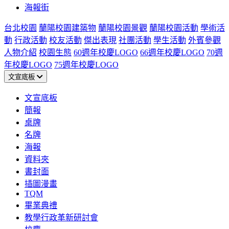
海報街
台北校園
蘭陽校園建築物
蘭陽校園景觀
蘭陽校園活動
學術活
動
行政活動
校友活動
傑出表現
社團活動
學生活動
外賓參觀
人物介紹
校園生態
60週年校慶LOGO
66週年校慶LOGO
70週
年校慶LOGO
75週年校慶LOGO
文宣底板
文宣底板
簡報
桌牌
名牌
海報
資料夾
書封面
插圖漫畫
TQM
畢業典禮
教學行政革新研討會