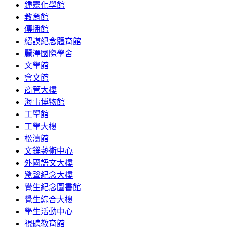
鍾靈化學館
教育館
傳播館
紹謨紀念體育館
麗澤國際學舍
文學館
會文館
商管大樓
海事博物館
工學館
工學大樓
松濤館
文錙藝術中心
外國語文大樓
驚聲紀念大樓
覺生紀念圖書館
覺生綜合大樓
學生活動中心
視聽教育館