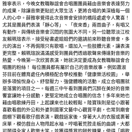
雅寧表示，今晚女教職聯誼會合唱團團員藉由音樂會表達努力
的成果，除讓音樂更貼近大眾生活，更將合唱的美深植每一個
人的心中。薛雅寧覺得此次音樂會安排的橋段處處令人驚喜！
尤其是團員們表演「靜心等」、「夜來香」兩首曲子，有唱又
有動作，與傳統音樂會沉悶的氛圍大不同。另一位聽眾淡江校
友賴珮瑄表示，接受秘書處姐姐們的邀請前來聆聽音樂會，多
元的演出，不再侷限只有歌唱，還加入一些肢體元素，讓表演
更完整。賴珮瑄說滿滿感受到團員們透過歌聲來傳達對音樂的
熱愛，今晚第一次欣賞表演，她就決定要成為女教職聯誼會合
唱團的粉絲！ 每位團員都有屬於自己的音樂故事，例如蕭淑
芬目前在體育處任內積極配合學校推動「健康樂活校園」，舉
辦多項愉悅身心、紓發壓力、強健體魄的活動，成立合唱團就
是落實的項目之一。每週三中午看到團員們沉醉在美好的音樂
饗宴讓她十分感動，更堅定她成立合唱團的信念！多年來她也
藉由唱歌練丹田，上起課來也比較輕鬆。陸寶珠則是從小跟著
喜歡看戲的外公和外婆到國軍文藝中心觀賞平劇，也常到廟會
戲棚下觀看歌仔戲表演。觀戲返家後，穿著大人的衣服或裹著
床單，模仿戲台人物甩起水袖，哼唱著荒腔走板的曲調，大都
可鬧得全家人歡樂大笑，並獲得獎賞的餅乾糖果，使得「唱歌