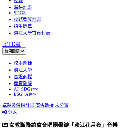
校慶
深耕計畫
SDGS
校務發展計畫
招生簡章
淡江大學首頁刊頭
淡江校徽
校用圖樣
校用圖樣
淡江大學
宮燈商標
樸實剛毅
AI+SDGs=∞
ESG+AI=∞
卓越及深耕計畫
廣告輪播
未分類
登入
女教職聯誼會合唱團舉辦「淡江花月夜」音樂