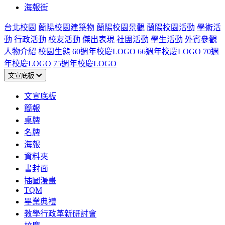
海報街
台北校園
蘭陽校園建築物
蘭陽校園景觀
蘭陽校園活動
學術活
動
行政活動
校友活動
傑出表現
社團活動
學生活動
外賓參觀
人物介紹
校園生態
60週年校慶LOGO
66週年校慶LOGO
70週
年校慶LOGO
75週年校慶LOGO
文宣底板
文宣底板
簡報
桌牌
名牌
海報
資料夾
書封面
插圖漫畫
TQM
畢業典禮
教學行政革新研討會