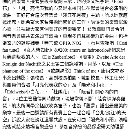
晚的音樂會。接著張校長致詞表示：她的英文名字是「Flora
花」、「月」亮代表我的心又是本校同仁在聚會場合必演唱的
歌曲，正好符合這次音樂會「淡江花月夜」主題，所以她就應
邀出席。她希望大家暫時拋開繁忙的工作，讓優美的樂聲沉澱
心靈，並祝福大家有個美好的音樂饗宴！ 女教職聯誼會合唱
團音樂會總共表演20首歌曲，重現多首耳熟能詳的金曲，包括
張玄菩的鋼琴獨奏「無言歌 OP19, NO2」、蔡月雪獨唱《Cosi
fan tutte》《女人皆如此》&#200; amore un ladroncelo那個忘恩
負義背叛我的人、《Die Zauberflote》《魔笛》Zweite Arie der
Konigin der Nacht夜之女王第二個詠嘆調、月落，以及《The
phantom of the opera》《歌劇魅影》Think of me，康尚文亦客
串演出魅影；張校長、高副校長柏園、戴副校長、林主任分別
與團員們合唱「月亮代表我的心」及「陽光和小雨」、
「Edelweiss小白花」、「杜鵑花」、「阮若打開心內的門
窗」，4位主管難得同時獻聲，現場掌聲不斷！陸寶珠彈奏琵
琶、航太所同學余恬欣吹奏笛子，也為「舊夢」譜出最優美的
樂章。最後一曲邀請所有貴賓上台一起合唱「台北(淡江)的天
空」訴說大家在淡江溫馨共處。在安可曲「陽光和小雨」演唱
完後就結束這場音樂盛會！ 參加音樂會的品保處研究助理薛