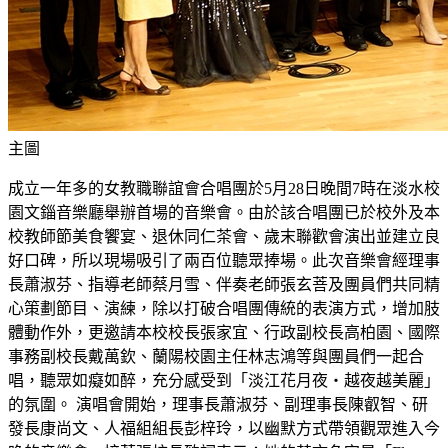
主圖
成立一年多的女教職聯誼會合唱團於5月28日晚間7時在淡水校
園文錙音樂廳舉辦首場的音樂會。由於該合唱團已於校外及本
校教師節美食饗宴、退休同仁茶會、歲末聯歡會演出並建立良
好口碑，所以現場吸引了兩百位聽眾捧場。此次音樂會經理事
長蕭淑芬、指導老師蔡月雪、伴奏老師張玄菩及團員們共同精
心策劃節目、演練，除以打破合唱團傳統的表演方式，增加肢
體動作外，更邀請本校校長張家宜、行政副校長高柏園、國際
事務副校長戴萬欽、蘭陽校園主任林志鴻等與團員們一起合
唱，聽眾如癡如醉，充分感受到「淡江花月夜‧越夜越美麗」
的氛圍。 演唱會開始，理事長蕭淑芬、副理事長陳叡智、研
發長康尚文、人福組組長彭梓玲，以幽默方式帶領觀眾進入今