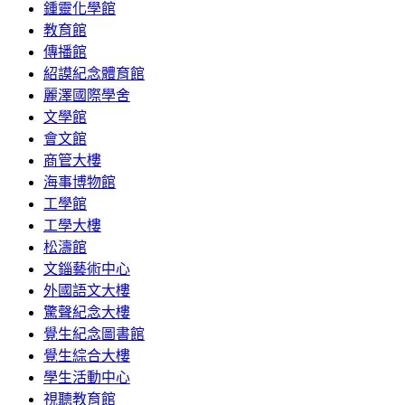
鍾靈化學館
教育館
傳播館
紹謨紀念體育館
麗澤國際學舍
文學館
會文館
商管大樓
海事博物館
工學館
工學大樓
松濤館
文錙藝術中心
外國語文大樓
驚聲紀念大樓
覺生紀念圖書館
覺生綜合大樓
學生活動中心
視聽教育館