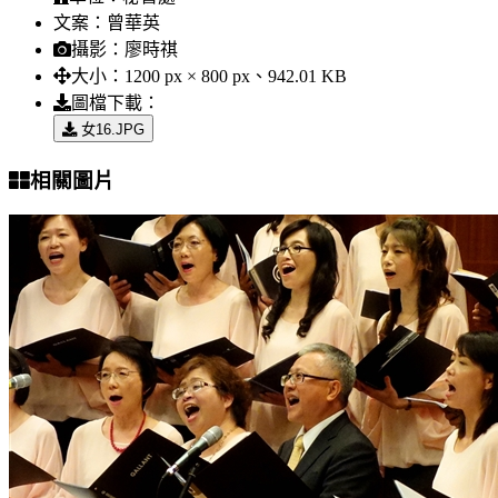
文案：
曾華英
攝影：
廖時祺
大小：
1200 px × 800 px、942.01 KB
圖檔下載：
女16.JPG
相關圖片