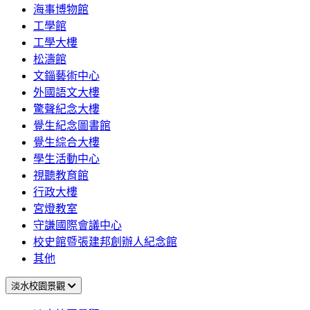
海事博物館
工學館
工學大樓
松濤館
文錙藝術中心
外國語文大樓
驚聲紀念大樓
覺生紀念圖書館
覺生綜合大樓
學生活動中心
視聽教育館
行政大樓
宮燈教室
守謙國際會議中心
校史館暨張建邦創辦人紀念館
其他
淡水校園景觀