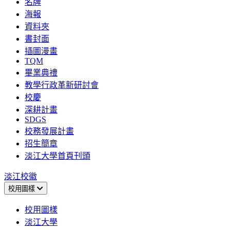
名牌
海報
資料夾
書封面
插圖漫畫
TQM
畢業典禮
教學行政革新研討會
校慶
深耕計畫
SDGS
校務發展計畫
招生簡章
淡江大學首頁刊頭
淡江校徽
校用圖樣
校用圖樣
淡江大學