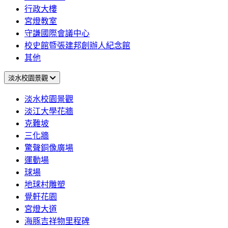
行政大樓
宮燈教室
守謙國際會議中心
校史館暨張建邦創辦人紀念館
其他
淡水校園景觀
淡水校園景觀
淡江大學花牆
克難坡
三化牆
驚聲銅像廣場
運動場
球場
地球村雕塑
覺軒花園
宮燈大道
海豚吉祥物里程碑