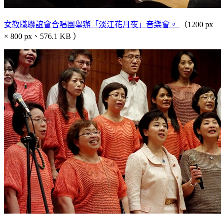
女教職聯誼會合唱團舉辦「淡江花月夜」音樂會。
（1200 px
× 800 px、576.1 KB ）