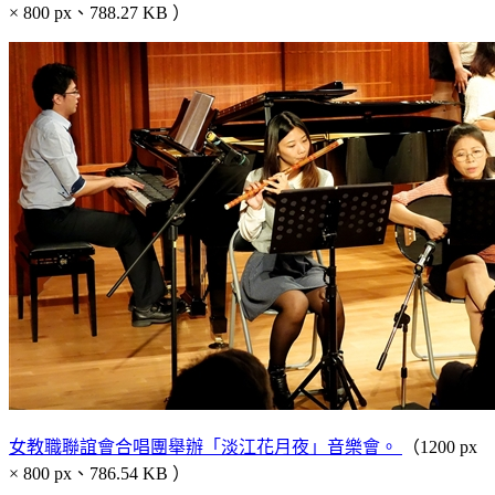
× 800 px、788.27 KB ）
女教職聯誼會合唱團舉辦「淡江花月夜」音樂會。
（1200 px
× 800 px、786.54 KB ）