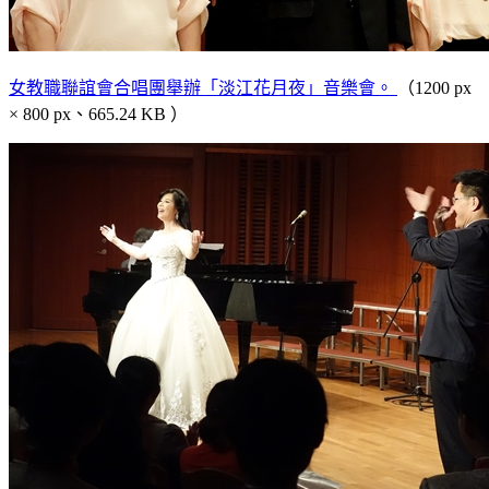
女教職聯誼會合唱團舉辦「淡江花月夜」音樂會。
（1200 px
× 800 px、665.24 KB ）