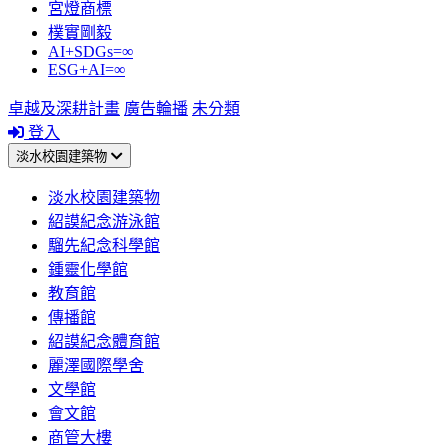
宮燈商標
樸實剛毅
AI+SDGs=∞
ESG+AI=∞
卓越及深耕計畫
廣告輪播
未分類
登入
淡水校園建築物
淡水校園建築物
紹謨紀念游泳館
騮先紀念科學館
鍾靈化學館
教育館
傳播館
紹謨紀念體育館
麗澤國際學舍
文學館
會文館
商管大樓