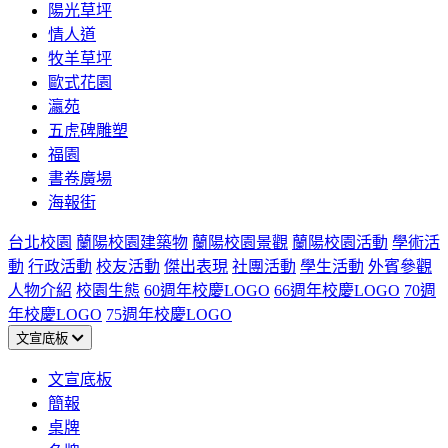
陽光草坪
情人道
牧羊草坪
歐式花園
瀛苑
五虎碑雕塑
福園
書卷廣場
海報街
台北校園
蘭陽校園建築物
蘭陽校園景觀
蘭陽校園活動
學術活
動
行政活動
校友活動
傑出表現
社團活動
學生活動
外賓參觀
人物介紹
校園生態
60週年校慶LOGO
66週年校慶LOGO
70週
年校慶LOGO
75週年校慶LOGO
文宣底板
文宣底板
簡報
桌牌