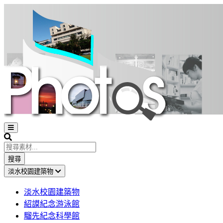
Open
sidebar
Search
搜尋
淡水校園建築物
淡水校園建築物
紹謨紀念游泳館
騮先紀念科學館