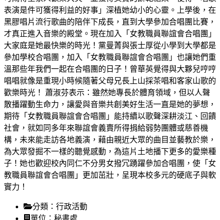
表演是件可獲得利益的好事」深植她幼小的心靈。上學後，在
黑膠唱片流行歌曲的陪伴下成長，直到大學參加合唱團比賽，
才真正進入音樂的殿堂。現在加入「女教職員聯誼會合唱團」
大家庭是她最快樂的時光！黨曼菁與張士厚從小學到大學都是
參加學校合唱團，加入「女教職員聯誼會合唱團」也讓她們重
溫那些年我們一起在合唱團的日子！曾華英覺得與大夥兒哼哼
唱唱就像是重現小時候隨著父母兄長上山採茶唱和客家山歌的
歡樂時光！ 蕭淑芬表示：雖然她專長於體育領域，但以人聲
散播躍動生命力，讓愛與音樂共創美好生活一直是她的夢想，
期待「女教職員聯誼會合唱團」能持續以歌聲深耕淡江、回饋
社會，就如同多年來聯誼會義賣所得捐給弱勢團體或慈善機
構，未來能走訪各地義演，藉由親近大眾的曲目並藝教於樂，
為大眾發掘不一樣的聽覺感動，為這片土地播下更多的愛樂種
子！她也歡迎校內同仁不分男女撥冗踴躍參加合唱團，使「女
教職員聯誼會合唱團」更加茁壯，呈現本校多元的硬底子與軟
實力！
分類：
行政活動
單位：
秘書處