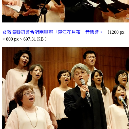
女教職聯誼會合唱團舉辦「淡江花月夜」音樂會。
（1200 px
× 800 px、697.31 KB ）