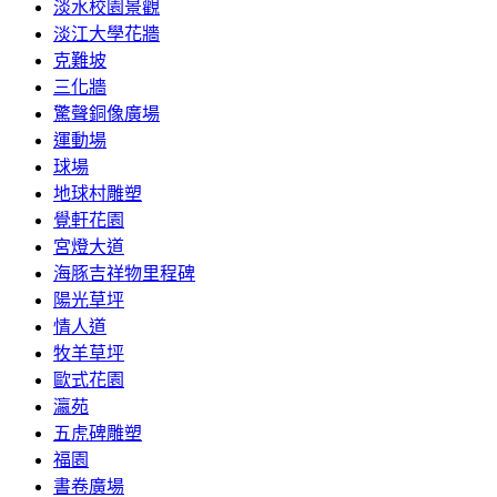
淡水校園景觀
淡江大學花牆
克難坡
三化牆
驚聲銅像廣場
運動場
球場
地球村雕塑
覺軒花園
宮燈大道
海豚吉祥物里程碑
陽光草坪
情人道
牧羊草坪
歐式花園
瀛苑
五虎碑雕塑
福園
書卷廣場