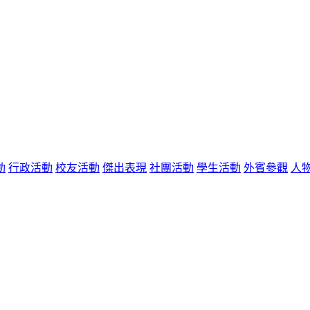
動
行政活動
校友活動
傑出表現
社團活動
學生活動
外賓參觀
人