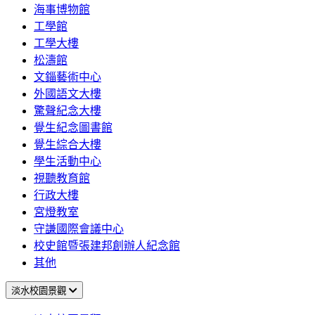
海事博物館
工學館
工學大樓
松濤館
文錙藝術中心
外國語文大樓
驚聲紀念大樓
覺生紀念圖書館
覺生綜合大樓
學生活動中心
視聽教育館
行政大樓
宮燈教室
守謙國際會議中心
校史館暨張建邦創辦人紀念館
其他
淡水校園景觀