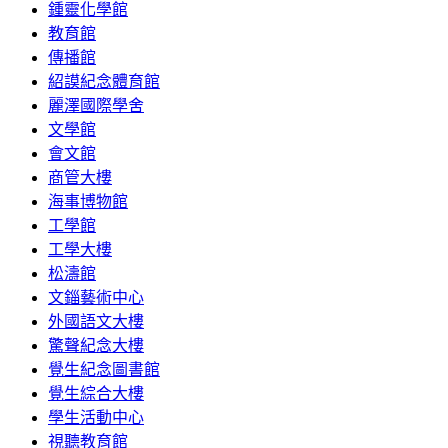
鍾靈化學館
教育館
傳播館
紹謨紀念體育館
麗澤國際學舍
文學館
會文館
商管大樓
海事博物館
工學館
工學大樓
松濤館
文錙藝術中心
外國語文大樓
驚聲紀念大樓
覺生紀念圖書館
覺生綜合大樓
學生活動中心
視聽教育館