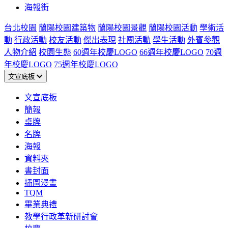
海報街
台北校園
蘭陽校園建築物
蘭陽校園景觀
蘭陽校園活動
學術活
動
行政活動
校友活動
傑出表現
社團活動
學生活動
外賓參觀
人物介紹
校園生態
60週年校慶LOGO
66週年校慶LOGO
70週
年校慶LOGO
75週年校慶LOGO
文宣底板
文宣底板
簡報
桌牌
名牌
海報
資料夾
書封面
插圖漫畫
TQM
畢業典禮
教學行政革新研討會