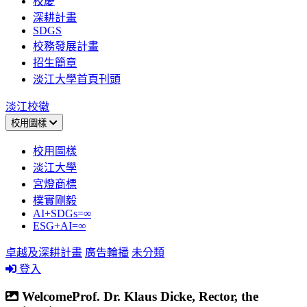
校慶
深耕計畫
SDGS
校務發展計畫
招生簡章
淡江大學首頁刊頭
淡江校徽
校用圖樣
校用圖樣
淡江大學
宮燈商標
樸實剛毅
AI+SDGs=∞
ESG+AI=∞
卓越及深耕計畫
廣告輪播
未分類
登入
WelcomeProf. Dr. Klaus Dicke, Rector, the