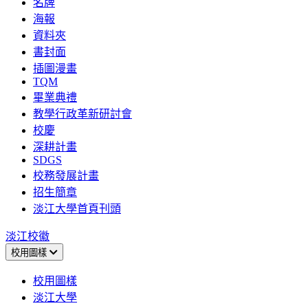
名牌
海報
資料夾
書封面
插圖漫畫
TQM
畢業典禮
教學行政革新研討會
校慶
深耕計畫
SDGS
校務發展計畫
招生簡章
淡江大學首頁刊頭
淡江校徽
校用圖樣
校用圖樣
淡江大學