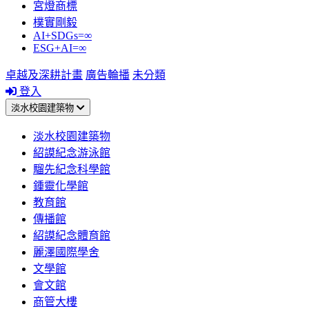
宮燈商標
樸實剛毅
AI+SDGs=∞
ESG+AI=∞
卓越及深耕計畫
廣告輪播
未分類
登入
淡水校園建築物
淡水校園建築物
紹謨紀念游泳館
騮先紀念科學館
鍾靈化學館
教育館
傳播館
紹謨紀念體育館
麗澤國際學舍
文學館
會文館
商管大樓