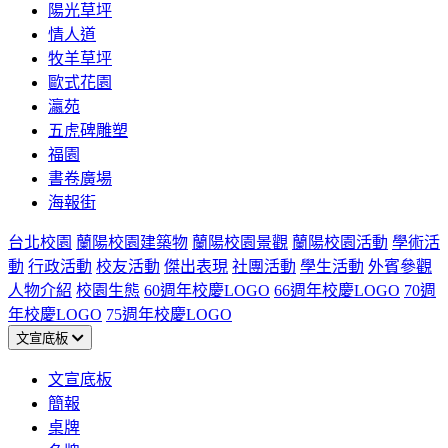
陽光草坪
情人道
牧羊草坪
歐式花園
瀛苑
五虎碑雕塑
福園
書卷廣場
海報街
台北校園
蘭陽校園建築物
蘭陽校園景觀
蘭陽校園活動
學術活
動
行政活動
校友活動
傑出表現
社團活動
學生活動
外賓參觀
人物介紹
校園生態
60週年校慶LOGO
66週年校慶LOGO
70週
年校慶LOGO
75週年校慶LOGO
文宣底板
文宣底板
簡報
桌牌