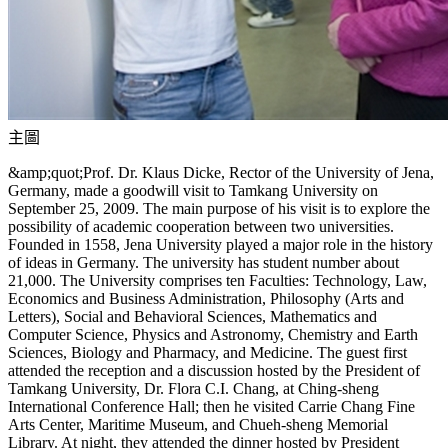
主圖
&amp;quot;Prof. Dr. Klaus Dicke, Rector of the University of Jena,
Germany, made a goodwill visit to Tamkang University on
September 25, 2009. The main purpose of his visit is to explore the
possibility of academic cooperation between two universities.
Founded in 1558, Jena University played a major role in the history
of ideas in Germany. The university has student number about
21,000. The University comprises ten Faculties: Technology, Law,
Economics and Business Administration, Philosophy (Arts and
Letters), Social and Behavioral Sciences, Mathematics and
Computer Science, Physics and Astronomy, Chemistry and Earth
Sciences, Biology and Pharmacy, and Medicine. The guest first
attended the reception and a discussion hosted by the President of
Tamkang University, Dr. Flora C.I. Chang, at Ching-sheng
International Conference Hall; then he visited Carrie Chang Fine
Arts Center, Maritime Museum, and Chueh-sheng Memorial
Library. At night, they attended the dinner hosted by President