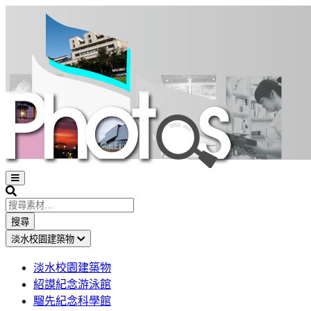
Open
sidebar
Search
搜尋
淡水校園建築物
淡水校園建築物
紹謨紀念游泳館
騮先紀念科學館