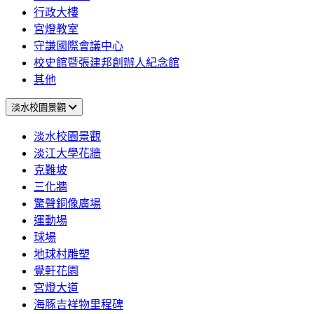
行政大樓
宮燈教室
守謙國際會議中心
校史館暨張建邦創辦人紀念館
其他
淡水校園景觀
淡水校園景觀
淡江大學花牆
克難坡
三化牆
驚聲銅像廣場
運動場
球場
地球村雕塑
覺軒花園
宮燈大道
海豚吉祥物里程碑