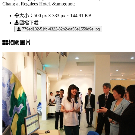
Chang at Regalees Hotel. &amp;quot;
大小：
500 px × 333 px、144.91 KB
圖檔下載：
779ed102-51fc-4322-82b2-da55e1559d9e.jpg
相關圖片