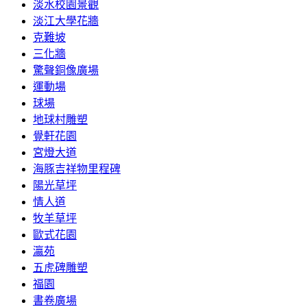
淡水校園景觀
淡江大學花牆
克難坡
三化牆
驚聲銅像廣場
運動場
球場
地球村雕塑
覺軒花園
宮燈大道
海豚吉祥物里程碑
陽光草坪
情人道
牧羊草坪
歐式花園
瀛苑
五虎碑雕塑
福園
書卷廣場