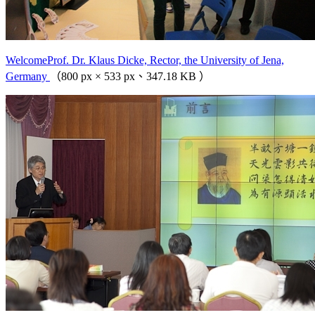
WelcomeProf. Dr. Klaus Dicke, Rector, the University of Jena,
Germany
（800 px × 533 px、347.18 KB ）