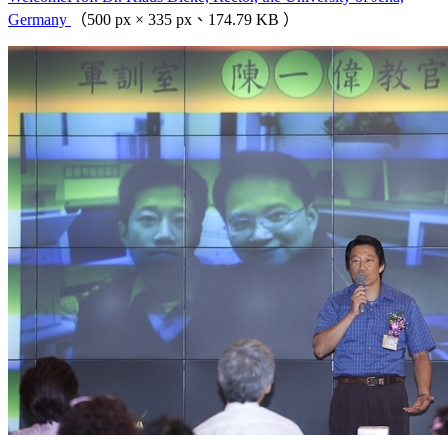
Germany
（500 px × 335 px、174.79 KB ）