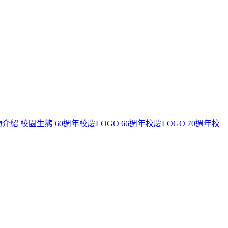
物介紹
校園生態
60週年校慶LOGO
66週年校慶LOGO
70週年校